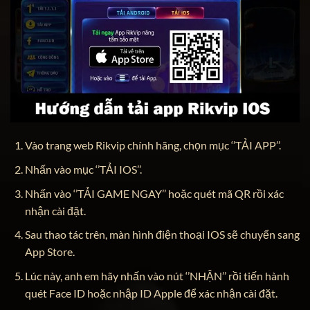
Vào trang web Rikvip chính hãng, chọn mục ‘’TẢI APP’’.
Nhấn vào mục ‘’TẢI IOS’’.
Nhấn vào ‘’TẢI GAME NGAY’’ hoặc quét mã QR rồi xác
nhận cài đặt.
Sau thao tác trên, màn hình điện thoại IOS sẽ chuyển sang
App Store.
Lúc này, anh em hãy nhấn vào nút ‘’NHẬN’’ rồi tiến hành
quét Face ID hoặc nhập ID Apple để xác nhận cài đặt.