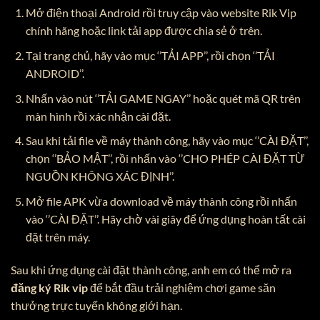
Mở điện thoại Android rồi truy cập vào website Rik Vip
chính hãng hoặc link tải app được chia sẻ ở trên.
Tại trang chủ, hãy vào mục ‘’TẢI APP’’, rồi chọn ‘’TẢI
ANDROID’’.
Nhấn vào nút ‘’TẢI GAME NGAY’’ hoặc quét mã QR trên
màn hình rồi xác nhận cài đặt.
Sau khi tải file về máy thành công, hãy vào mục ‘’CÀI ĐẶT’’,
chọn ‘’BẢO MẬT’’, rồi nhấn vào ‘’CHO PHÉP CÀI ĐẶT TỪ
NGUỒN KHÔNG XÁC ĐỊNH’’.
Mở file APK vừa download về máy thành công rồi nhấn
vào ‘’CÀI ĐẶT’’. Hãy chờ vài giây để ứng dụng hoàn tất cài
đặt trên máy.
Sau khi ứng dụng cài đặt thành công, anh em có thể mở ra
đăng ký Rik vip
để bắt đầu trải nghiệm chơi game săn
thưởng trực tuyến không giới hạn.