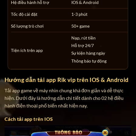
Hệ điều hành hỗ trợ
IOS & Android
Tốc độ cài đặt
1-3 phút
Số lượng trò chơi
50+ game
Nạp, rút tiền
Hỗ trợ 24/7
Tiện ích trên app
Sự kiện hàng ngày
Thông báo tự động
Hướng dẫn tải app Rik vip trên IOS & Android
Tải app game về máy nhìn chung khá đơn giản và dễ thực
hiện. Dưới đây là hướng dẫn chi tiết dành cho 02 hệ điều
hành điện thoại phổ biến nhất hiện nay.
Cách tải app trên IOS