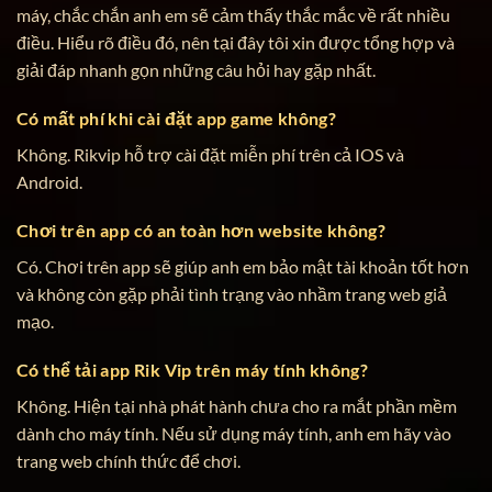
máy, chắc chắn anh em sẽ cảm thấy thắc mắc về rất nhiều
điều. Hiểu rõ điều đó, nên tại đây tôi xin được tổng hợp và
giải đáp nhanh gọn những câu hỏi hay gặp nhất.
Có mất phí khi cài đặt app game không?
Không. Rikvip hỗ trợ cài đặt miễn phí trên cả IOS và
Android.
Chơi trên app có an toàn hơn website không?
Có. Chơi trên app sẽ giúp anh em bảo mật tài khoản tốt hơn
và không còn gặp phải tình trạng vào nhầm trang web giả
mạo.
Có thể tải app Rik Vip trên máy tính không?
Không. Hiện tại nhà phát hành chưa cho ra mắt phần mềm
dành cho máy tính. Nếu sử dụng máy tính, anh em hãy vào
trang web chính thức để chơi.