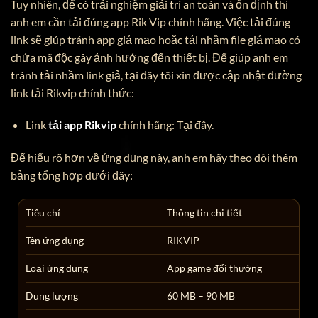
Tuy nhiên, để có trải nghiệm giải trí an toàn và ổn định thì
anh em cần tải đúng app Rik Vip chính hãng. Việc tải đúng
link sẽ giúp tránh app giả mạo hoặc tải nhầm file giả mạo có
chứa mã độc gây ảnh hưởng đến thiết bị. Để giúp anh em
tránh tải nhầm link giả, tại đây tôi xin được cập nhật đường
link tải Rikvip chính thức:
Link
tải app Rikvip
chính hãng: Tại đây.
Để hiểu rõ hơn về ứng dụng này, anh em hãy theo dõi thêm
bảng tổng hợp dưới đây:
Tiêu chí
Thông tin chi tiết
Tên ứng dụng
RIKVIP
Loại ứng dụng
App game đổi thưởng
Dung lượng
60 MB – 90 MB