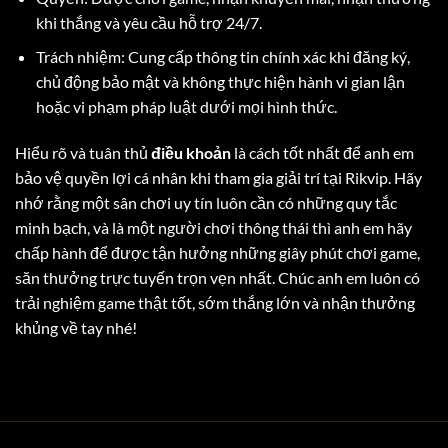
khi thắng và yêu cầu hỗ trợ 24/7.
Trách nhiệm: Cung cấp thông tin chính xác khi đăng ký,
chủ động bảo mật và không thực hiện hành vi gian lận
hoặc vi phạm pháp luật dưới mọi hình thức.
Hiểu rõ và tuân thủ
điều khoản
là cách tốt nhất để anh em
bảo vệ quyền lợi cá nhân khi tham gia giải trí tại Rikvip. Hãy
nhớ rằng một sân chơi uy tín luôn cần có những quy tắc
minh bạch, và là một người chơi thông thái thì anh em hãy
chấp hành để được tận hưởng những giây phút chơi game,
săn thưởng trực tuyến trọn vẹn nhất. Chúc anh em luôn có
trải nghiệm game thật tốt, sớm thắng lớn và nhận thưởng
khủng về tay nhé!