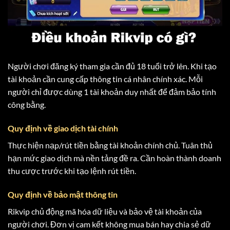
Người chơi đăng ký tham gia cần đủ 18 tuổi trở lên. Khi tạo
tài khoản cần cung cấp thông tin cá nhân chính xác. Mỗi
người chỉ được dùng 1 tài khoản duy nhất để đảm bảo tính
công bằng.
Quy định về giao dịch tài chính
Thực hiện nạp/rút tiền bằng tài khoản chính chủ. Tuân thủ
hạn mức giao dịch mà nền tảng đề ra. Cần hoàn thành doanh
thu cược trước khi tạo lệnh rút tiền.
Quy định về bảo mật thông tin
Rikvip chủ động mã hóa dữ liệu và bảo vệ tài khoản của
người chơi. Đơn vị cam kết không mua bán hay chia sẻ dữ