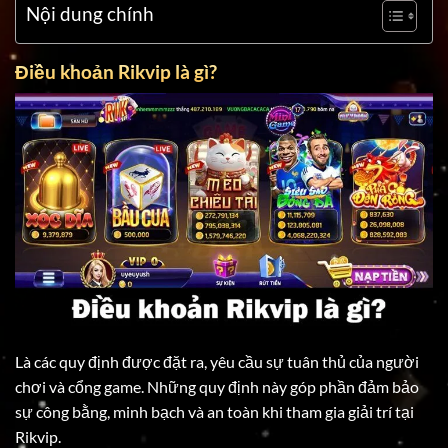
Nội dung chính
Điều khoản Rikvip là gì?
Là các quy định được đặt ra, yêu cầu sự tuân thủ của người
chơi và cổng game. Những quy định này góp phần đảm bảo
sự công bằng, minh bạch và an toàn khi tham gia giải trí tại
Rikvip.