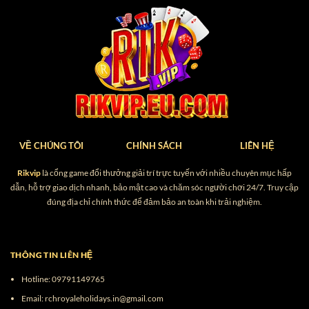
VỀ CHÚNG TÔI
CHÍNH SÁCH
LIÊN HỆ
Rikvip
là cổng game đổi thưởng giải trí trực tuyến với nhiều chuyên mục hấp
dẫn, hỗ trợ giao dịch nhanh, bảo mật cao và chăm sóc người chơi 24/7. Truy cập
đúng địa chỉ chính thức để đảm bảo an toàn khi trải nghiệm.
THÔNG TIN LIÊN HỆ
Hotline:
09791149765
Email:
rchroyaleholidays.in@gmail.com