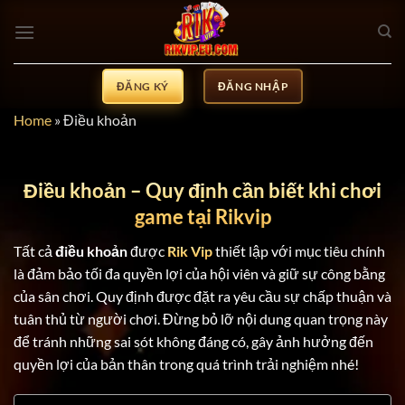
Bỏ
qua
nội
dung
ĐĂNG KÝ
ĐĂNG NHẬP
Home
»
Điều khoản
Điều khoản – Quy định cần biết khi chơi
game tại Rikvip
Tất cả
điều khoản
được
Rik Vip
thiết lập với mục tiêu chính
là đảm bảo tối đa quyền lợi của hội viên và giữ sự công bằng
của sân chơi. Quy định được đặt ra yêu cầu sự chấp thuận và
tuân thủ từ người chơi. Đừng bỏ lỡ nội dung quan trọng này
để tránh những sai sót không đáng có, gây ảnh hưởng đến
quyền lợi của bản thân trong quá trình trải nghiệm nhé!