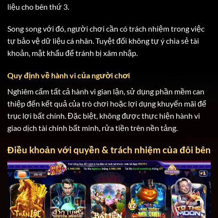
liệu cho bên thứ 3.
Song song với đó, người chơi cần có trách nhiệm trong việc
tự bảo vệ dữ liệu cá nhân. Tuyệt đối không tự ý chia sẻ tài
khoản, mật khẩu để tránh bị xâm nhập.
Quy định về hành vi của người chơi
Nghiêm cấm tất cả hành vi gian lận, sử dụng phần mềm can
thiệp đến kết quả của trò chơi hoặc lợi dụng khuyến mãi để
trục lợi bất chính. Đặc biệt, không được thực hiện hành vi
giao dịch tài chính bất minh, rửa tiền trên nền tảng.
Điều khoản với quyền & trách nhiệm của đôi bên