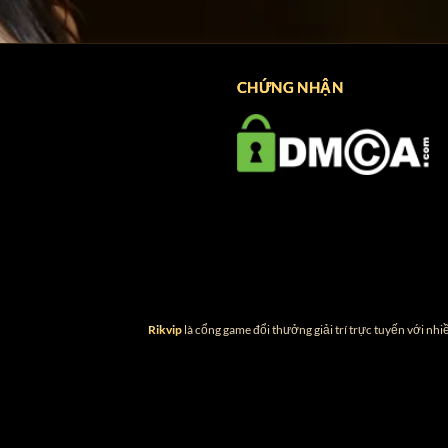
CHỨNG NHẬN
Rikvip
là cổng game đổi thưởng giải trí trực tuyến với n