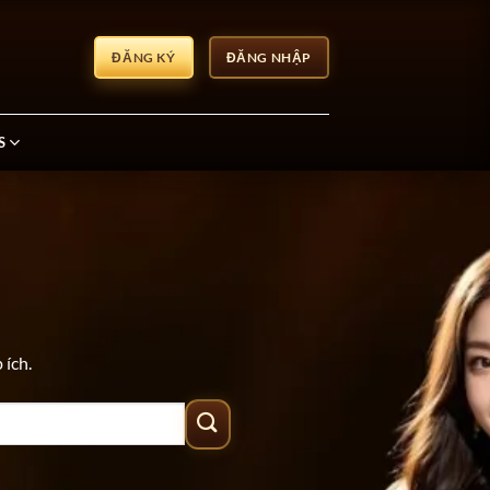
ĐĂNG KÝ
ĐĂNG NHẬP
S
 ích.