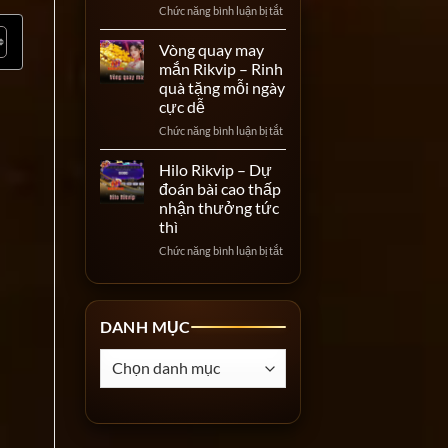
thao
Chức năng bình luận bị tắt
ở
arcade
Rồng
đổi
hổ
Vòng quay may
thưởng
Rikvip
mắn Rikvip – Rinh
mới
–
quà tặng mỗi ngày
lạ
Sòng
cực dễ
bài
casino
Chức năng bình luận bị tắt
ở
xanh
Vòng
chín
quay
Hilo Rikvip – Dự
nhất
may
đoán bài cao thấp
thị
mắn
nhận thưởng tức
trường
Rikvip
thì
–
Rinh
Chức năng bình luận bị tắt
ở
quà
Hilo
tặng
Rikvip
mỗi
–
ngày
Dự
DANH MỤC
cực
đoán
dễ
bài
Danh
cao
mục
thấp
nhận
thưởng
tức