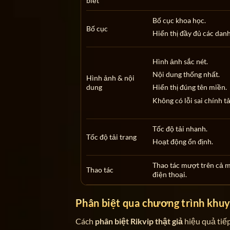
biết
Bố cục khoa học.
Bố cục
Hiển thị đầy đủ các dan
Hình ảnh sắc nét.
Nội dung thống nhất.
Hình ảnh & nội
dung
Hiển thị đúng tên miền.
Không có lỗi sai chính tả
Tốc độ tải nhanh.
Tốc độ tải trang
Hoạt động ổn định.
Thao tác mượt trên cả m
Thao tác
điện thoại.
Phân biệt qua chương trình khu
Cách
phân biệt Rikvip thật giả
hiệu quả tiế