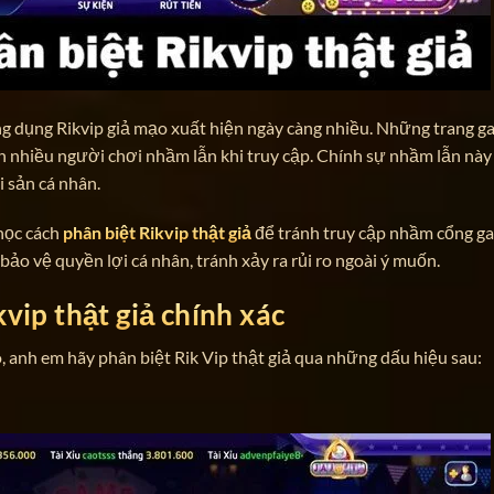
ứng dụng Rikvip giả mạo xuất hiện ngày càng nhiều. Những trang 
iến nhiều người chơi nhầm lẫn khi truy cập. Chính sự nhầm lẫn này
i sản cá nhân.
học cách
phân biệt Rikvip thật giả
để tránh truy cập nhầm cổng g
bảo vệ quyền lợi cá nhân, tránh xảy ra rủi ro ngoài ý muốn.
vip thật giả chính xác
 anh em hãy phân biệt Rik Vip thật giả qua những dấu hiệu sau: