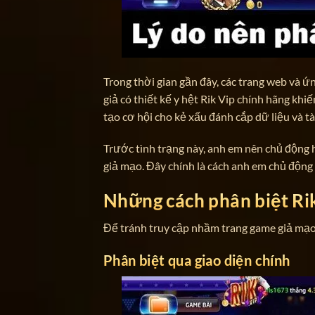
Trong thời gian gần đây, các trang web và 
giả có thiết kế y hệt Rik Vip chính hãng kh
tạo cơ hội cho kẻ xấu đánh cắp dữ liệu và tà
Trước tình trạng này, anh em nên chủ động 
giả mạo. Đây chính là cách anh em chủ động 
Những cách phân biệt Rik
Để tránh truy cập nhầm trang game giả mạo,
Phân biệt qua giao diện chính