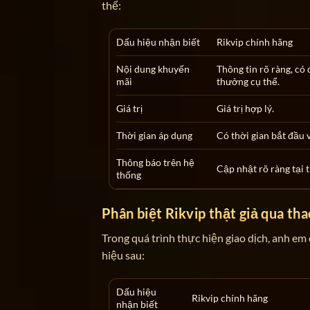
thể:
Dấu hiệu nhận biết
Rikvip chính hãng
Nội dung khuyến
Thông tin rõ ràng, có
mãi
thưởng cụ thể.
Giá trị
Giá trị hợp lý.
Thời gian áp dụng
Có thời gian bắt đầu 
Thông báo trên hệ
Cập nhật rõ ràng tại 
thống
Phân biệt Rikvip thật giả qua tha
Trong quá trình thực hiện giao dịch, anh e
hiệu sau:
Dấu hiệu
Rikvip chính hãng
nhận biết