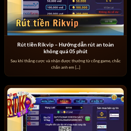
Rút tiền Rikvip – Hướng dẫn rút an toàn
không quá 05 phút
Sau khi thắng cược và nhận được thưởng từ cổng game, chắc
chắn anh em [...]