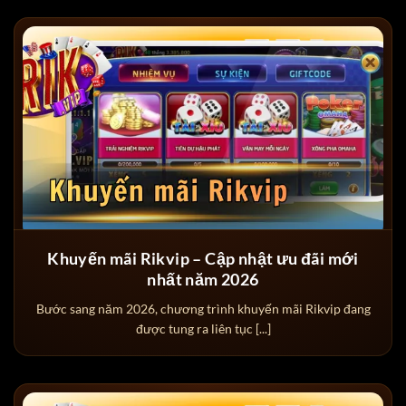
Khuyến mãi Rikvip – Cập nhật ưu đãi mới
nhất năm 2026
Bước sang năm 2026, chương trình khuyến mãi Rikvip đang
được tung ra liên tục [...]