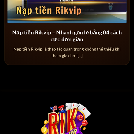
Nạp tiền Rikvip – Nhanh gọn lẹ bằng 04 cách
cực đơn giản
Nạp tiền Rikvip là thao tác quan trọng không thể thiếu khi
tham gia chơi [...]