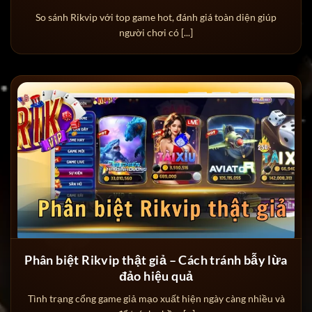
So sánh Rikvip với top game hot, đánh giá toàn diện giúp
người chơi có [...]
Phân biệt Rikvip thật giả – Cách tránh bẫy lừa
đảo hiệu quả
Tình trạng cổng game giả mạo xuất hiện ngày càng nhiều và