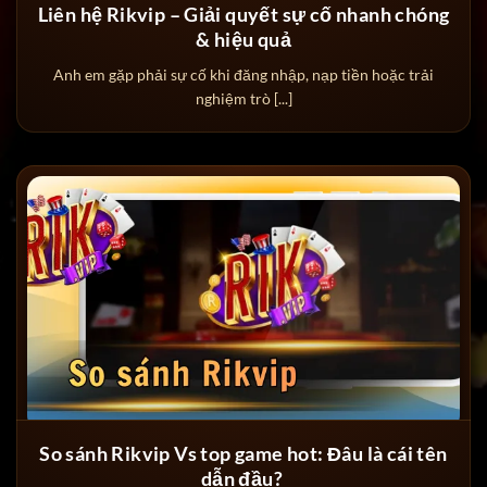
Liên hệ Rikvip – Giải quyết sự cố nhanh chóng
& hiệu quả
Anh em gặp phải sự cố khi đăng nhập, nạp tiền hoặc trải
nghiệm trò [...]
So sánh Rikvip Vs top game hot: Đâu là cái tên
dẫn đầu?