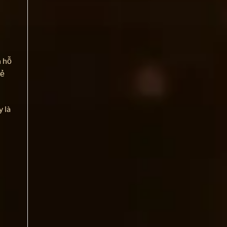
thì
n hỗ
hẻ
 là