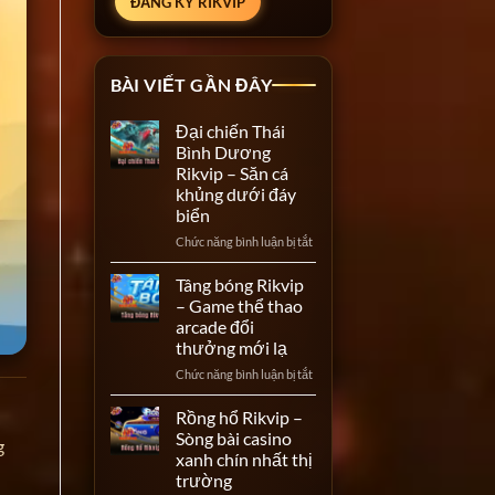
ĐĂNG KÝ RIKVIP
BÀI VIẾT GẦN ĐÂY
Đại chiến Thái
Bình Dương
Rikvip – Săn cá
khủng dưới đáy
biển
Chức năng bình luận bị tắt
ở
Đại
chiến
Tâng bóng Rikvip
Thái
– Game thể thao
Bình
arcade đổi
Dương
thưởng mới lạ
Rikvip
–
Chức năng bình luận bị tắt
ở
Săn
Tâng
cá
bóng
Rồng hổ Rikvip –
khủng
Rikvip
Sòng bài casino
g
dưới
–
xanh chín nhất thị
đáy
Game
trường
biển
thể