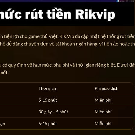
n tiện lợi cho game thủ Việt, Rik Vip đã cập nhật hệ thống rút tiề
hể dễ dàng chuyển tiền về tài khoản ngân hàng, ví tiền ảo hoặc t
ó quy định về hạn mức, phụ phí và thời gian riêng biệt. Dưới đây
biết:
Thời gian
Phí giao dịch
5-15 phút
Miễn phí
30 giây – 5 phút
Miễn phí
hạn
5-15 phút
Miễn phí