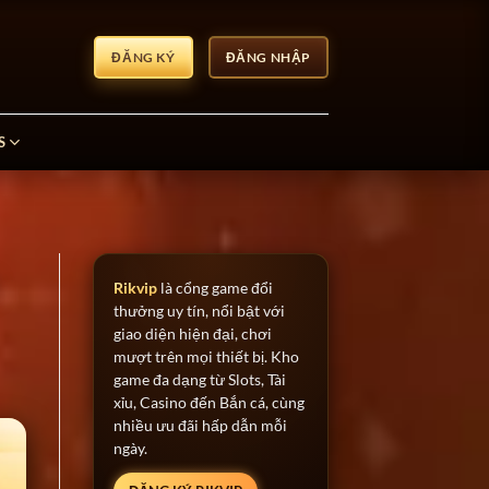
ĐĂNG KÝ
ĐĂNG NHẬP
S
Rikvip
là cổng game đổi
thưởng uy tín, nổi bật với
giao diện hiện đại, chơi
mượt trên mọi thiết bị. Kho
game đa dạng từ Slots, Tài
xỉu, Casino đến Bắn cá, cùng
nhiều ưu đãi hấp dẫn mỗi
ngày.