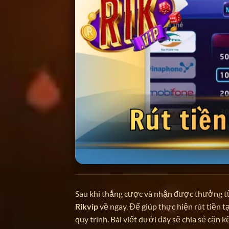
Sau khi thắng cược và nhận được thưởng t
Rikvip
về ngay. Để giúp thực hiện rút tiền t
quy trình. Bài viết dưới đây sẽ chia sẻ cặn 