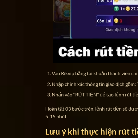
Vào Rikvip bằng tài khoản thành viên chí
Nhập chính xác thông tin giao dịch gồm: T
Nhấn vào ‘’RÚT TIỀN’’ để tạo lệnh rút ti
Hoàn tất 03 bước trên, lệnh rút tiền sẽ được
5-15 phút.
Lưu ý khi thực hiện rút t