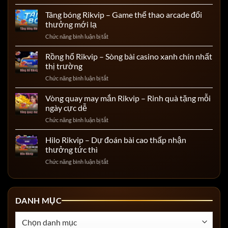
Đại
chiến
Tâng bóng Rikvip – Game thể thao arcade đổi
Thái
thưởng mới lạ
Bình
Chức năng bình luận bị tắt
ở
Dương
Tâng
Rikvip
bóng
Rồng hổ Rikvip – Sòng bài casino xanh chín nhất
–
Rikvip
Săn
thị trường
–
cá
Chức năng bình luận bị tắt
ở
Game
khủng
Rồng
thể
dưới
hổ
Vòng quay may mắn Rikvip – Rinh quà tặng mỗi
thao
đáy
Rikvip
arcade
ngày cực dễ
biển
–
đổi
Chức năng bình luận bị tắt
ở
Sòng
thưởng
Vòng
bài
mới
quay
Hilo Rikvip – Dự đoán bài cao thấp nhận
casino
lạ
may
xanh
thưởng tức thì
mắn
chín
Chức năng bình luận bị tắt
ở
Rikvip
nhất
Hilo
–
thị
Rikvip
Rinh
trường
–
quà
Dự
tặng
DANH MỤC
đoán
mỗi
bài
ngày
Danh
cao
cực