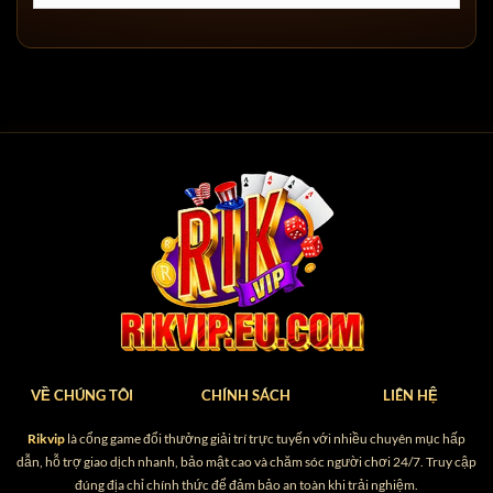
mục
thấp
dễ
nhận
thưởng
tức
thì
VỀ CHÚNG TÔI
CHÍNH SÁCH
LIÊN HỆ
Rikvip
là cổng game đổi thưởng giải trí trực tuyến với nhiều chuyên mục hấp
dẫn, hỗ trợ giao dịch nhanh, bảo mật cao và chăm sóc người chơi 24/7. Truy cập
đúng địa chỉ chính thức để đảm bảo an toàn khi trải nghiệm.