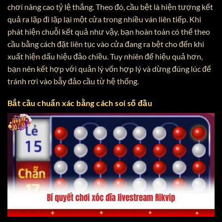
chơi nâng cao tỷ lệ thắng. Theo đó, cầu bệt là hiện tượng kết
quả ra lặp đi lặp lại một cửa trong nhiều ván liên tiếp. Khi
phát hiện chuỗi kết quả như vậy, bạn hoàn toàn có thể theo
cầu bằng cách đặt liên tục vào cửa đang ra bệt cho đến khi
xuất hiện dấu hiệu đảo chiều. Tuy nhiên để hiệu quả hơn,
bạn nên kết hợp với quản lý vốn hợp lý và dừng đúng lúc để
tránh rơi vào bẫy đảo cầu từ hệ thống.
Bắt cầu chuẩn xác bằng cách soi số đầu