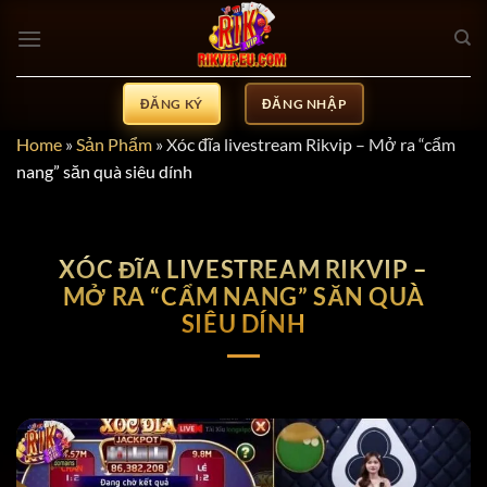
Bỏ
qua
nội
dung
ĐĂNG KÝ
ĐĂNG NHẬP
Home
»
Sản Phẩm
»
Xóc đĩa livestream Rikvip – Mở ra “cẩm
nang” săn quà siêu dính
XÓC ĐĨA LIVESTREAM RIKVIP –
MỞ RA “CẨM NANG” SĂN QUÀ
SIÊU DÍNH